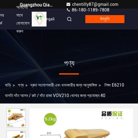
chentilly87@gmail.com
Guangzhou Qianyuan Construction Machinery Co,.LTD
আমাদের
86-180-1189-7808
দের
সাথে
Bengali
উদ্ধৃতি
কে
যোগাযোগ
করুন
পণ্য
বাড়ি
>
পণ্য
>
দ্রুত সংযোগকারী এবং খননকারীর জন্য আনুষাঙ্গিক
>
লিঙ্গং E6210
বালতি দাঁত আসন / রুট / দাঁত রাজা VOV210 খোলার জন্য প্রযোজ্য 40