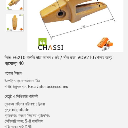
লিঙ্গং E6210 বালতি দাঁত আসন / রুট / দাঁত রাজা VOV210 খোলার জন্য
প্রযোজ্য 40
পণ্যের বিবরণ
উৎপত্তি স্থল: গুয়াংডং, চীন
পরিচিতিমুলক নাম: Excavator accessories
পেমেন্ট ও শিপিংয়ের শর্তাবলী
ন্যূনতম চাহিদার পরিমাণ: ১ টুকরা
মূল্য: negotiate
প্যাকেজিং বিবরণ: নিয়মিত প্যাকেজিং
ডেলিভারি সময়: 5-8 কার্যদিবস
পরিশোধের শর্ত: টি/টি