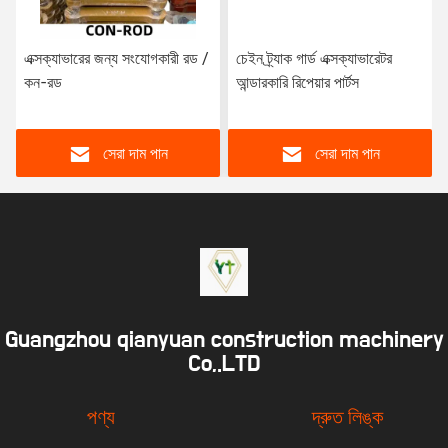
এক্সক্যাভারের জন্য সংযোগকারী রড /
চেইন ট্র্যাক গার্ড এক্সক্যাভারেটর
কন-রড
আন্ডারকারি রিপেয়ার পার্টস
সেরা দাম পান
সেরা দাম পান
Guangzhou qianyuan construction machinery
Co,.LTD
পণ্য
দ্রুত লিঙ্ক