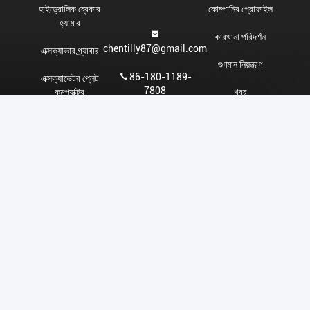
হাইড্রোলিক ব্রেকার
কোম্পানির প্রোফাইল
হ্যামার
কারখানা পরিদর্শন
chentilly87@gmail.com
এক্সক্যাভার গ্র্যাবার
গুণমান নিয়ন্ত্রণ
86-180-1189-
এক্সক্যাভেটর প্লেট
7808
কমপ্যাক্টর
খবর
108, বিল্ডিং ৩, জিয়ে
এক্সক্যাভেটর ড্রিলিং
সাইট ম্যাপ
নির্মাণ যন্ত্রপাতি শহর, ১৩৮
মেশিন
হুইচাই রোড, ডংপু টাউন,
গোপনীয়তা নীতি
তিয়ানহে জেলা, গুয়াংজু,
খননকারক ফ্লাইল মাওয়ার
গুয়াংডং, চীন
খননকারী কংক্রিট
pulverizer
ড্রেজ গ্র্যাবারের জন্য
আনুষাঙ্গিক
চীন ভালো মানের হাইড্রোলিক ব্রেকার হ্যামার সরবরাহকারী। কপিরাইট © 2024-2026
Guangzhou qianyuan construction machinery Co,.LTD সমস্ত অধিকার
সংরক্ষিত।