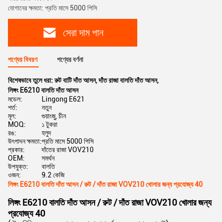
যোগানের ক্ষমতা: প্রতি মাসে 5000 পিসি
সেরা দাম পান
পণ্যের বিবরণ
পণ্যের বর্ণনা
বিশেষভাবে তুলে ধরা:
রুট বাটি দাঁত আসন
,
দাঁত রাজা বালতি দাঁত আসন
,
লিঙ্গং E6210 বালতি দাঁত আসন
মডেল:
Lingong E621
শর্ত:
নতুন
মূল:
গুয়াংজু, চীন
MOQ:
১ টুকরা
রঙ:
হলুদ
উৎপাদন ক্ষমতা:
প্রতি মাসে 5000 পিসি
প্রকার:
দাঁতের রাজা VOV210
OEM:
সমর্থন
উপযুক্ত:
বালতি
ওজন:
9.2 কেজি
লিঙ্গং E6210 বালতি দাঁত আসন / রুট / দাঁত রাজা VOV210 খোলার জন্য প্রযোজ্য 40
লিঙ্গং E6210 বালতি দাঁত আসন / রুট / দাঁত রাজা VOV210 খোলার জন্য
প্রযোজ্য 40