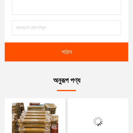
পাঠান
অনুরূপ পণ্য