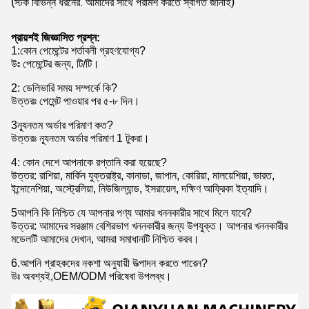
(স্টক বিভিন্ন ধরনের. আমাদের সাথে পরামর্শ করতে স্বাগত জানাই)
প্রায়শই জিজ্ঞাসিত প্রশ্ন:
1
:
কোন পেমেন্টের শর্তাবলী গ্রহণযোগ্য?
উঃ পেমেন্টের জন্য, টি/টি।
2: ডেলিভারি সময় সম্পর্কে কি?
উত্তরঃ পেমেন্ট পাওয়ার পর ৫-৮ দিন।
3ন্যূনতম অর্ডার পরিমাণ কত?
উত্তরঃ ন্যূনতম অর্ডার পরিমাণ 1 টুকরা।
4: কোন দেশে আপনাকে রপ্তানি করা হয়েছে?
উত্তর: রাশিয়া, মার্কিন যুক্তরাষ্ট্র, কানাডা, জাপান, কোরিয়া, মালয়েশিয়া, ভারত,
ইন্দোনেশিয়া, অস্ট্রেলিয়া, নিউজিল্যান্ড, ইসরায়েল, দক্ষিণ আফ্রিকা ইত্যাদি।
5আপনি কি নিশ্চিত যে আপনার পণ্য আমার খননকারীর সাথে মিলে যাবে?
উত্তর: আমাদের সরঞ্জাম বেশিরভাগ খননকারীর জন্য উপযুক্ত। আপনার খননকারীর
মডেলটি আমাদের দেখান, আমরা সমাধানটি নিশ্চিত করব।
6.আপনি গ্রাহকদের নকশা অনুযায়ী উত্পাদন করতে পারেন?
উঃ অবশ্যই,OEM/ODM পরিষেবা উপলব্ধ।