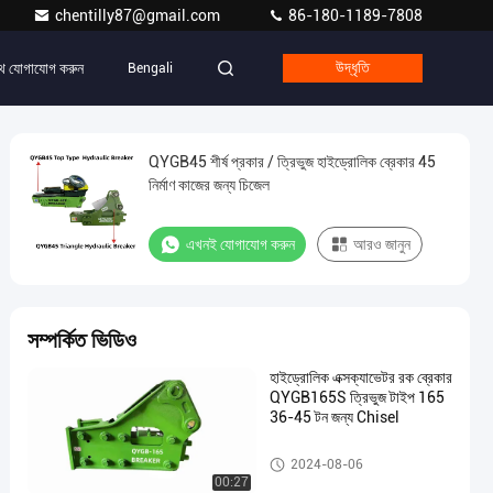
chentilly87@gmail.com
86-180-1189-7808
ে যোগাযোগ করুন
Bengali
উদ্ধৃতি
QYGB45 শীর্ষ প্রকার / ত্রিভুজ হাইড্রোলিক ব্রেকার 45
নির্মাণ কাজের জন্য চিজেল
এখনই যোগাযোগ করুন
আরও জানুন
সম্পর্কিত ভিডিও
হাইড্রোলিক এক্সক্যাভেটর রক ব্রেকার
QYGB165S ত্রিভুজ টাইপ 165
36-45 টন জন্য Chisel
হাইড্রোলিক ব্রেকার হ্যামার
2024-08-06
00:27