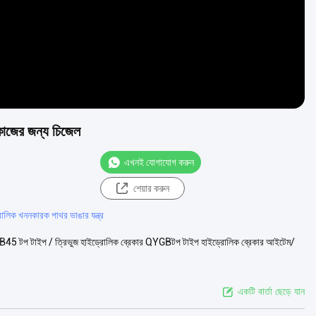
 কাজের জন্য চিজেল
এখনই যোগাযোগ করুন
শেয়ার করুন
োলিক খননকারক পাথর ভাঙার যন্ত্র
GB45 টপ টাইপ / ত্রিভুজ হাইড্রোলিক ব্রেকার QYGBটপ টাইপ হাইড্রোলিক ব্রেকার আইটেম/
একটি বার্তা ছেড়ে যান