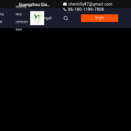
chentilly87@gmail.com
Guangzhou Qianyuan Construction Machinery Co,.LTD
আমাদের
86-180-1189-7808
দের
সাথে
Bengali
উদ্ধৃতি
কে
যোগাযোগ
করুন